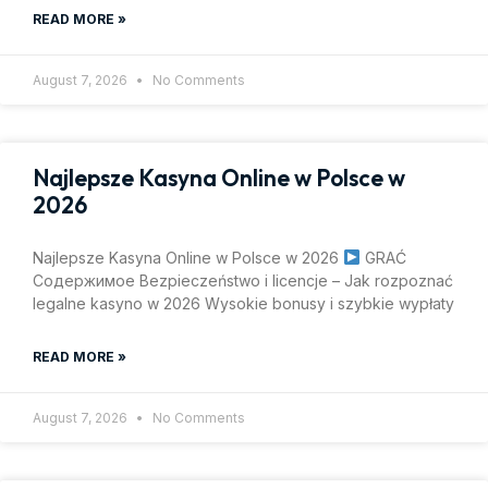
READ MORE »
August 7, 2026
No Comments
Najlepsze Kasyna Online w Polsce w
2026
Najlepsze Kasyna Online w Polsce w 2026
GRAĆ
Содержимое Bezpieczeństwo i licencje – Jak rozpoznać
legalne kasyno w 2026 Wysokie bonusy i szybkie wypłaty
READ MORE »
August 7, 2026
No Comments