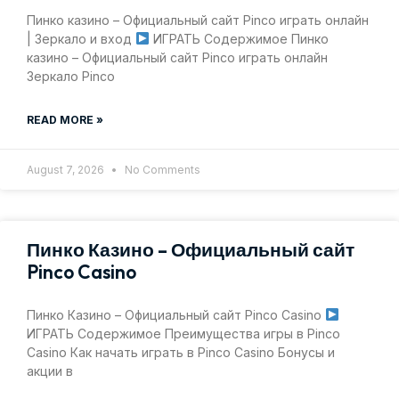
Пинко казино – Официальный сайт Pinco играть онлайн
| Зеркало и вход
ИГРАТЬ Содержимое Пинко
казино – Официальный сайт Pinco играть онлайн
Зеркало Pinco
READ MORE »
August 7, 2026
No Comments
Пинко Казино – Официальный сайт
Pinco Casino
Пинко Казино – Официальный сайт Pinco Casino
ИГРАТЬ Содержимое Преимущества игры в Pinco
Casino Как начать играть в Pinco Casino Бонусы и
акции в