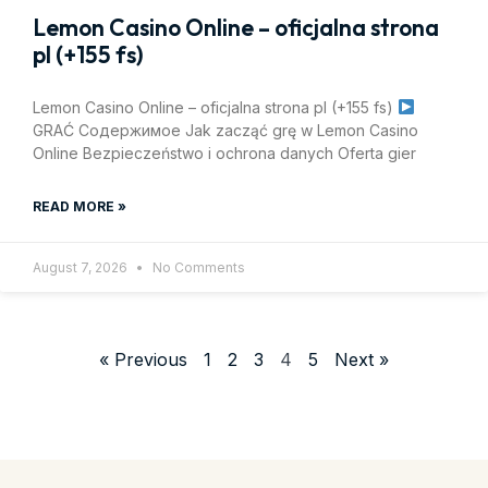
Lemon Casino Online – oficjalna strona
pl (+155 fs)
Lemon Casino Online – oficjalna strona pl (+155 fs)
GRAĆ Содержимое Jak zacząć grę w Lemon Casino
Online Bezpieczeństwo i ochrona danych Oferta gier
READ MORE »
August 7, 2026
No Comments
« Previous
1
2
3
4
5
Next »